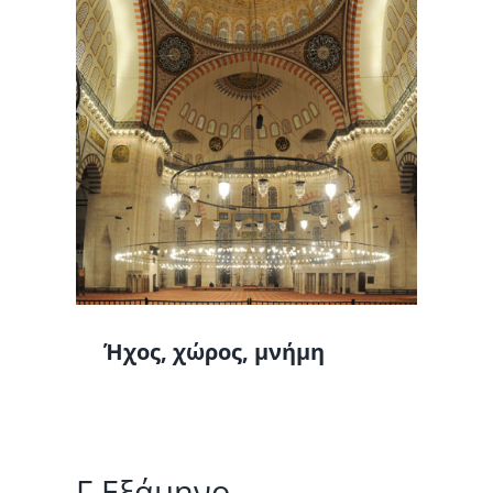
ήμη
Ήχος, χώρος, μνήμη
Γ Εξάμηνο