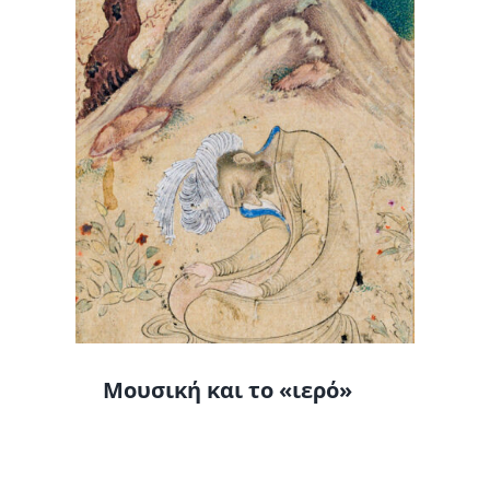
ο
Μουσική και το «ιερό»