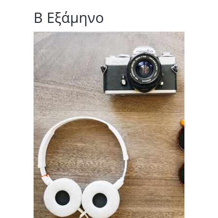
Β Εξάμηνο
,
ία
τικά