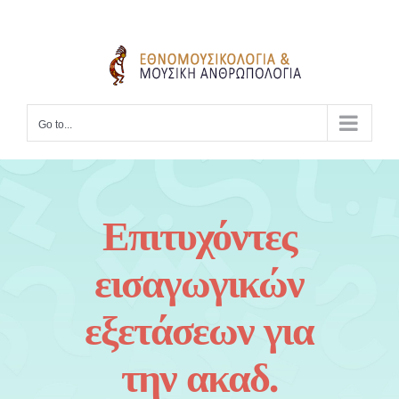
Skip
to
content
Go to...
Επιτυχόντες
εισαγωγικών
εξετάσεων για
την ακαδ.